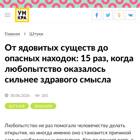
Основная
навигация
Главная
Штуки
Строка
навигации
От ядовитых существ до
опасных находок: 15 раз, когда
любопытство оказалось
сильнее здравого смысла
30.06.2026
201
ШТУКИ
ЗНАНИЯ
Любопытство не раз помогало человечеству делать
открытия, но иногда именно оно становится причиной
самых необдуманных поступков. Кто-то решает взять в