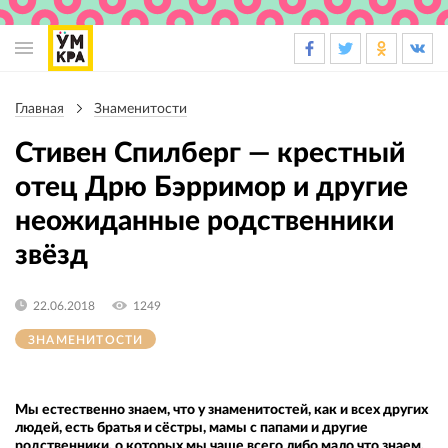
Основная
навигация
Главная
Знаменитости
Строка
навигации
Стивен Спилберг — крестный
отец Дрю Бэрримор и другие
неожиданные родственники
звёзд
22.06.2018
1249
ЗНАМЕНИТОСТИ
Мы естественно знаем, что у знаменитостей, как и всех других
людей, есть братья и сёстры, мамы с папами и другие
родственники, о которых мы чаще всего либо мало что знаем,