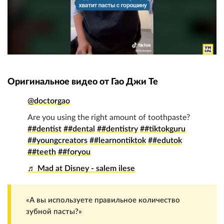
Оригинальное видео от Гао Джи Те
@doctorgao
Are you using the right amount of toothpaste?
##dentist
##dental
##dentistry
##tiktokguru
##youngcreators
##learnontiktok
##edutok
##teeth
##foryou
♬ Mad at Disney - salem ilese
«А вы используете правильное количество
зубной пасты?»