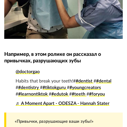
Например, в этом ролике он рассказал о
привычках, разрушающих зубы
@doctorgao
Habits that break your teeth!#
#dentist
#
#dental
#
#dentistry
#
#tiktokguru
#
#youngcreators
#
#learnontiktok
#
#edutok
#
#teeth
#
#foryou
♬ A Moment Apart - ODESZA - Hannah Stater
«Привычки, разрушающие ваши зубы!»