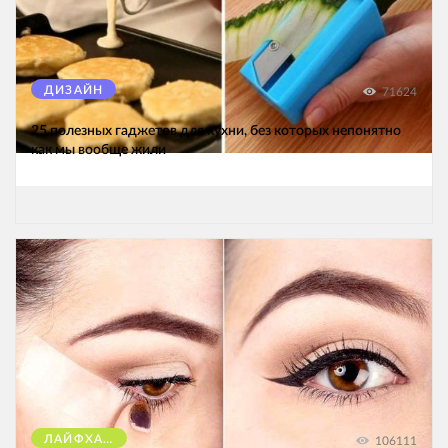
ДИЗАЙН
71624
25 полезных гаджетов для кухни, без которых непонятно
как мы вообще жили
ЛАЙФХАКИ
106111