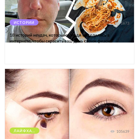
ИСТОРИИ
1673
18 историй неудач, которыми люди поделились в
интернете, чтобы скрасить ваш день своим фиаско
ЛАЙФХАКИ
105639