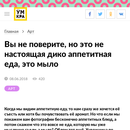
Основная
навигация
Главная
Арт
Строка
навигации
Вы не поверите, но это не
настоящая дико аппетитная
еда, это мыло
08.06.2018
420
АРТ
Когда мы видим аппетитную еду, то нам сразу же хочется её
съесть или хотя бы почувствовать её аромат. Но что если мы
покажем вам фотографии бесконечно аппетитных блюд, а
потом скажем что это вовсе не еда, которую мы уже
мысленно съели, а мыло? Облом тот ещё. Художница по