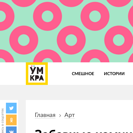
СМЕШНОЕ
ИСТОРИИ
Основная
навигация
Поделись в соцсетях
Главная
Арт
Строка
навигации