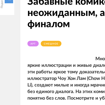
Забавные комикс
неожиданным, а
финалом
АРТ
СМЕШНОЕ
Мно
яркие иллюстрации и живые диалог
эти работы яркое тому доказатель
иллюстратор Чоу Хон Лам (Chow H
Li), создают милые и иногда мрач
без единого диалога. На этих ком
понятно без слов. Посмотрите и уб