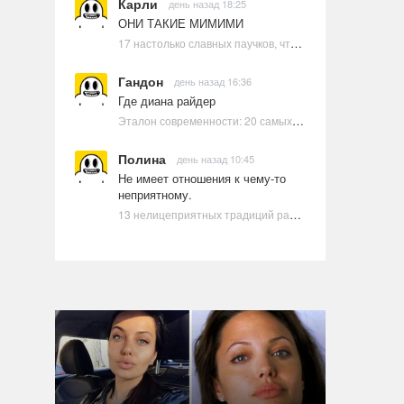
Карли
день назад 18:25
ОНИ ТАКИЕ МИМИМИ
17 настолько славных паучков, что даже у арахнофобов появится желание их погладить
Гандон
день назад 16:36
Где диана райдер
Эталон современности: 20 самых красивых и привлекательных актрис Голливуда, по мнению Google | Ультрамарин
Полина
день назад 10:45
Не имеет отношения к чему-то
неприятному.
13 нелицеприятных традиций разных стран, которые могут шокировать неподготовленного человека