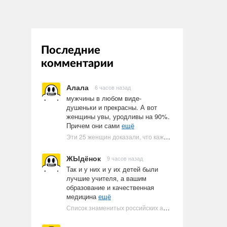
Последние
комментарии
Алала
6 часов назад
мужчины в любом виде-
душеньки и прекрасны. А вот
женщины увы, уродливы на 90%.
Причем они сами
ещё
Эти 25 женщин доказали, что каждое тело имеет право быть в бикини
ЖЫдёнок
9 часов назад
Так и у них и у их детей были
лучшие учителя, а вашим
образование и качественная
медицина
ещё
Список знаменитых российских артистов-евреев | Ультрамарин