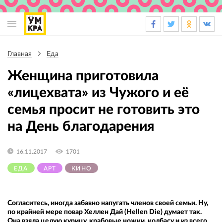
Основная
навигация
Главная
Еда
Строка
навигации
Женщина приготовила
«лицехвата» из Чужого и её
семья просит не готовить это
на День благодарения
16.11.2017
1701
ЕДА
АРТ
КИНО
Согласитесь, иногда забавно напугать членов своей семьи. Ну,
по крайней мере повар Хеллен Дай (Hellen Die) думает так.
Она взяла целую курицу, крабовые ножки, колбасу и из всего