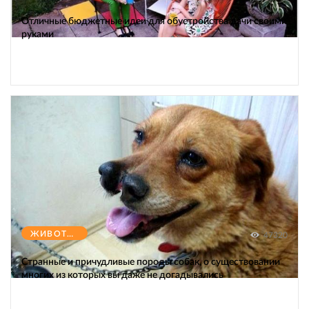
Отличные бюджетные идеи для обустройства дачи своими
руками
ЖИВОТНЫЕ
47320
Странные и причудливые породы собак, о существовании
многих из которых вы даже не догадывались