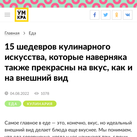
Основная
навигация
Главная
Еда
Строка
навигации
15 шедевров кулинарного
искусства, которые наверняка
также прекрасны на вкус, как и
на внешний вид
04.08.2022
1078
ЕДА
КУЛИНАРИЯ
Самое главное в еде — это, конечно, вкус, но идеальный
внешний вид делает блюда еще вкуснее. Мы понимаем,
что еда совершенна, когда у нас начинают течь слюни,