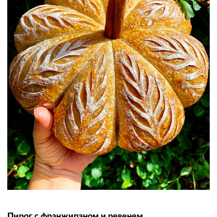
Пирог с франжипаном и ревенем,