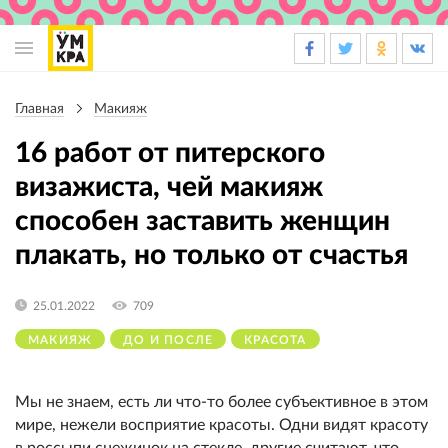
Основная
навигация
Главная
Макияж
Строка
навигации
16 работ от питерского
визажиста, чей макияж
способен заставить женщин
плакать, но только от счастья
25.01.2022
709
МАКИЯЖ
ДО И ПОСЛЕ
КРАСОТА
Мы не знаем, есть ли что-то более субъективное в этом
мире, нежели восприятие красоты. Одни видят красоту
в россыпи снежинок на стекле, другие считают, что