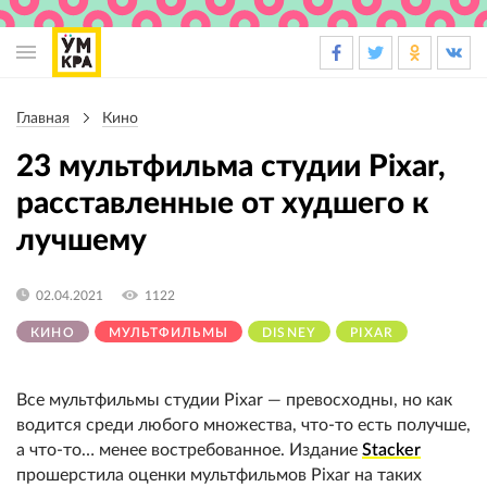
Основная
навигация
Главная
Кино
Строка
навигации
23 мультфильма студии Pixar,
расставленные от худшего к
лучшему
02.04.2021
1122
КИНО
МУЛЬТФИЛЬМЫ
DISNEY
PIXAR
Все мультфильмы студии Pixar — превосходны, но как
водится среди любого множества, что-то есть получше,
а что-то… менее востребованное. Издание
Stacker
прошерстила оценки мультфильмов Pixar на таких