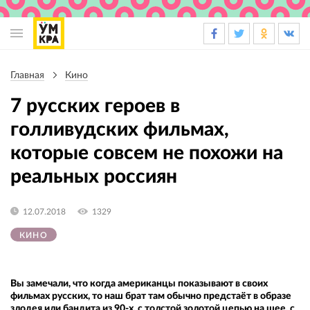
Основная
навигация
Главная
Кино
Строка
навигации
7 русских героев в
голливудских фильмах,
которые совсем не похожи на
реальных россиян
12.07.2018
1329
КИНО
Вы замечали, что когда американцы показывают в своих
фильмах русских, то наш брат там обычно предстаёт в образе
злодея или бандита из 90-х, с толстой золотой цепью на шее, с