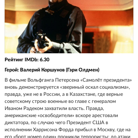
Рейтинг IMDb: 6.30
Герой: Валерий Коршунов (Гэри Олдмен)
В фильме Вольфганга Петерсена «Самолёт президента»
вновь демонстрируется «звериный оскал социализма»,
правда, уже не в России, а в Казахстане, где верные
советскому строю военные во главе с генералом
Иваном Радеком захватили власть. Правда,
американские «освободители» вскоре арестовали
диктатора, по случаю чего Президент США в
исполнении Харрисона Форда прибыл в Москву, где на
его «борт номер один» проникли террористы: до атаки