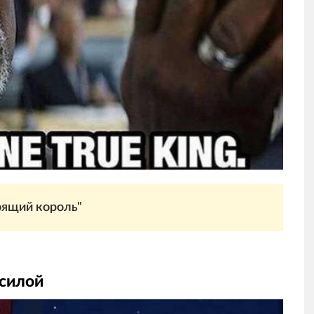
оящий король"
 силой