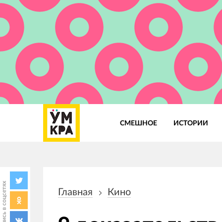
СМЕШНОЕ
ИСТОРИИ
Основная
навигация
Поделись в соцсетях
Главная
Кино
Строка
навигации