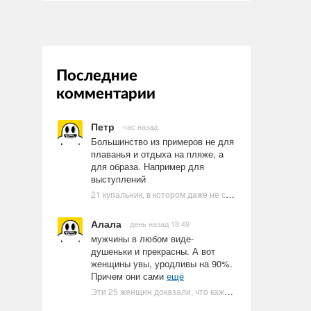
Последние
комментарии
Петр
час назад
Большинство из примеров не для
плаванья и отдыха на пляже, а
для образа. Например для
выступлений
21 купальник, в котором даже не стоит пытаться плавать
Алала
день назад 18:49
мужчины в любом виде-
душеньки и прекрасны. А вот
женщины увы, уродливы на 90%.
Причем они сами
ещё
Эти 25 женщин доказали, что каждое тело имеет право быть в бикини