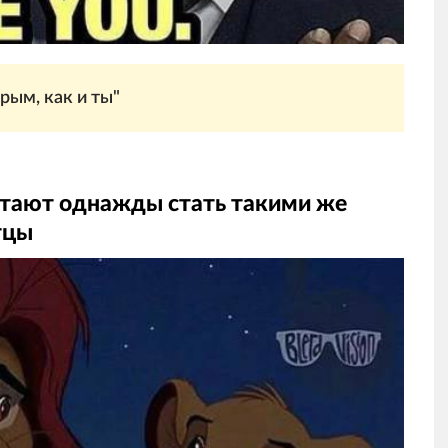
рым, как и ты"
чтают однажды стать такими же
тцы