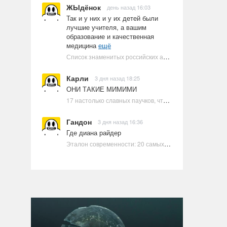
ЖЫдёнок
день назад 16:03
Так и у них и у их детей были
лучшие учителя, а вашим
образование и качественная
медицина
ещё
Список знаменитых российских артистов-евреев | Ультрамарин
Карли
3 дня назад 18:25
ОНИ ТАКИЕ МИМИМИ
17 настолько славных паучков, что даже у арахнофобов появится желание их погладить
Гандон
3 дня назад 16:36
Где диана райдер
Эталон современности: 20 самых красивых и привлекательных актрис Голливуда, по мнению Google | Ультрамарин