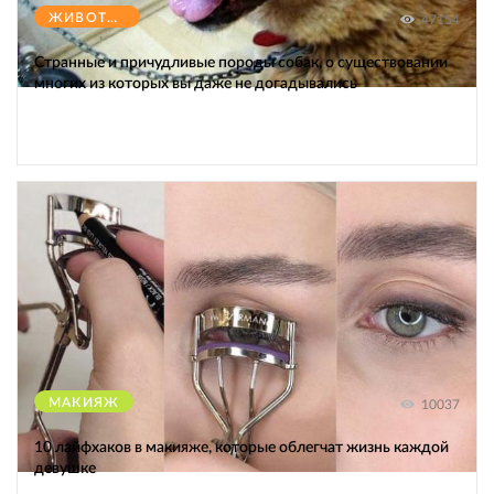
ЖИВОТНЫЕ
47154
Странные и причудливые породы собак, о существовании
многих из которых вы даже не догадывались
МАКИЯЖ
10037
10 лайфхаков в макияже, которые облегчат жизнь каждой
девушке