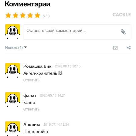
Комментарии
/
5
3
Новые
(4)
Ромашка бик
2023.08.13 12:15
Ангел-хранитель 🙌
Ответить
фанат
2020.09.13 14:21
каппа
Ответить
Аноним
2019.07.14 12:34
Полтергейст