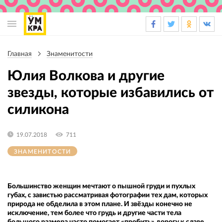
Основная
навигация
Главная
Знаменитости
Строка
навигации
Юлия Волкова и другие
звезды, которые избавились от
силикона
19.07.2018
711
ЗНАМЕНИТОСТИ
Большинство женщин мечтают о пышной груди и пухлых
губах, с завистью рассматривая фотографии тех дам, которых
природа не обделила в этом плане. И звёзды конечно не
исключение, тем более что грудь и другие части тела
большого размера часто помогает «пробить» дорогу к славе.