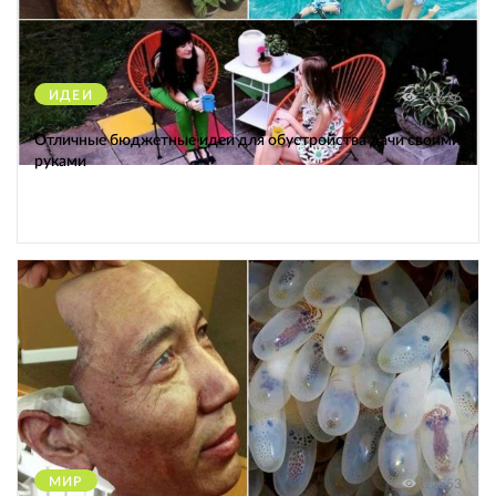
ИДЕИ
38626
Отличные бюджетные идеи для обустройства дачи своими
руками
МИР
12553