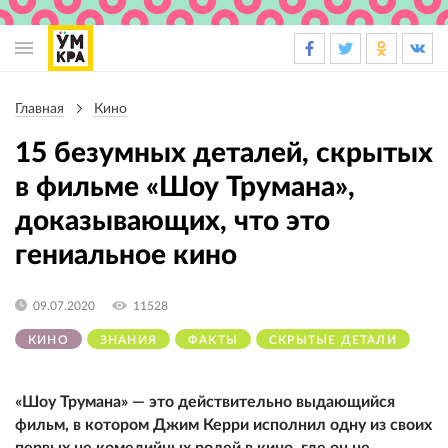
Основная
навигация
Главная
Кино
Строка
навигации
15 безумных деталей, скрытых
в фильме «Шоу Трумана»,
доказывающих, что это
гениальное кино
09.07.2020
11528
КИНО
ЗНАНИЯ
ФАКТЫ
СКРЫТЫЕ ДЕТАЛИ
«Шоу Трумана» — это действительно выдающийся
фильм, в котором Джим Керри исполнил одну из своих
первых не комедийных ролей в кино, где он не