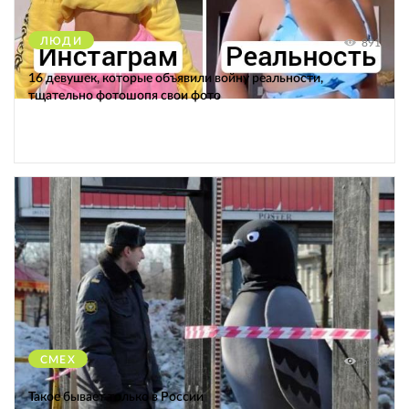
ЛЮДИ
891
16 девушек, которые объявили войну реальности,
тщательно фотошопя свои фото
СМЕХ
588
Такое бывает только в России