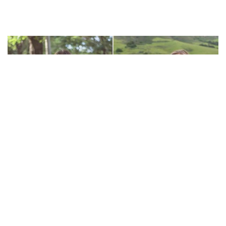
Девушка похудела на 56 кг за 1 год и её секрет не в
д...
СЛЕДУЮЩАЯ СТАТЬЯ