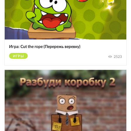
Игра: Cut the rope (Перережь веревку)
ИГРЫ
2523