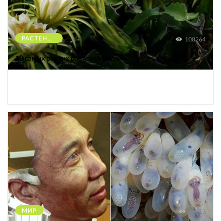
РАСТЕНИЯ
108264
10 самых редких растений Земли
МИР
12213