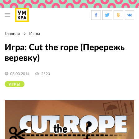
Основная
навигация
Главная
Игры
Строка
навигации
Игра: Cut the rope (Перережь
веревку)
08.03.2014
2523
ИГРЫ