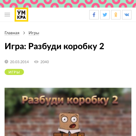
Основная
навигация
Главная
Игры
Строка
навигации
Игра: Разбуди коробку 2
20.03.2014
2040
ИГРЫ