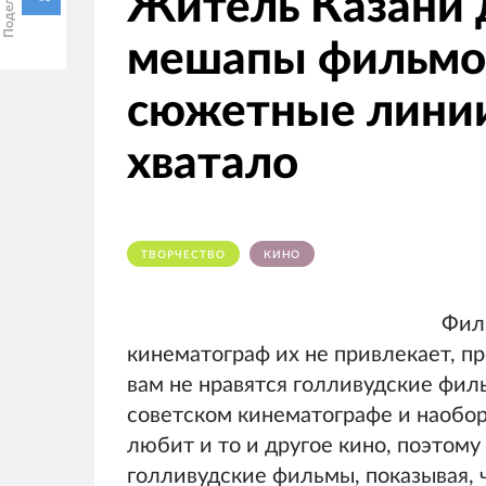
Житель Казани 
мешапы фильмов
сюжетные линии
хватало
ТВОРЧЕСТВО
КИНО
Филь
кинематограф их не привлекает, п
вам не нравятся голливудские фил
советском кинематографе и наобо
любит и то и другое кино, поэтому
голливудские фильмы, показывая, 