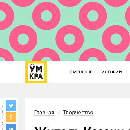
СМЕШНОЕ
ИСТОРИИ
Основная
навигация
Поделись в соцсетях
Главная
Творчество
Строка
навигации