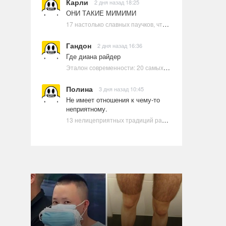
Карли
2 дня назад 18:25
ОНИ ТАКИЕ МИМИМИ
17 настолько славных паучков, что даже у арахнофобов появится желание их погладить
Гандон
2 дня назад 16:36
Где диана райдер
Эталон современности: 20 самых красивых и привлекательных актрис Голливуда, по мнению Google | Ультрамарин
Полина
3 дня назад 10:45
Не имеет отношения к чему-то
неприятному.
13 нелицеприятных традиций разных стран, которые могут шокировать неподготовленного человека